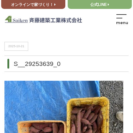
オンラインで家づくり！
公式LINE
HOME
>
S__29253639_0
HOME
>
S__29253639_0
2025-10-21
S__29253639_0