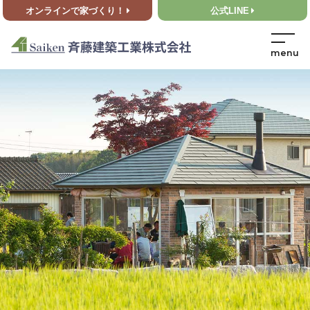
オンラインで家づくり！
公式LINE
HOME
>
イベント情報
>
【完成見学会のお知らせ】広いテラスでのんびりと過ごす家