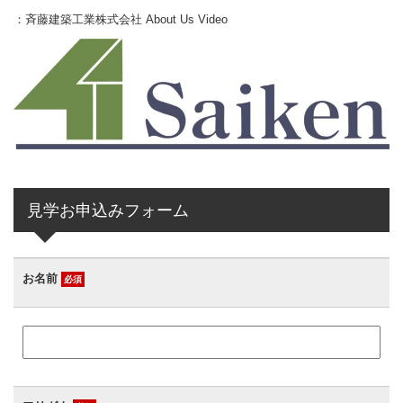
■個人情報の管理
：
斉藤建築工業株式会社 About Us Video
当社は、お客様の個人情報については適切・慎重に管理するとと
もに、外部への漏洩を防止します。
■個人情報の変更・取り消し
お客様にご提供いただきました個人情報について、訂正・削除の
希望があった場合、お客様本人によるものであるあることが確認
できた場合に限り、合理的な範囲で速やかに対応いたします。
■プライバシーポリシーの適用範囲
見学お申込みフォーム
本プライバシーポリシーの適用範囲は、当サイト内とします。
リンク先の第三者のサイトにおける個人情報等の保護については
責任を負うものではありません。
お名前
必須
お客様自身の責任において個々のウェブサイトの個人情報に関す
る規約等をご確認下さい。
■お問い合わせについて
この内容に関するお問い合わせは当社でお受けいたします。
斉藤建築工業株式会社