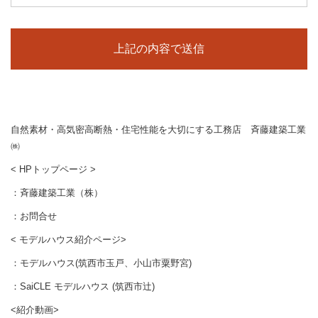
当社はお客様の個人情報を収集する際、あらかじめその目的・利
用内容をお知らせし、同意をいただいたうえで個人情報の収集を
行います。
当社は個人情報保護に関する法令を遵守すると共に、お客様の個
人情報を次の目的のために、その目的の範囲内において、利用さ
せていただきます。
お客様からのお問い合わせや、依頼内容に対応させて頂くため
各種イベント・セミナーなどのご案内のため。
自然素材・高気密高断熱・住宅性能を大切にする工務店 斉藤建築工業
㈱
■個人情報の第三者への開示や提供
< HPトップページ >
当社は、ご提供いただいた個人情報については、以下のいずれか
に該当する場合を除き、いかなる第三者にも開示・提供いたしま
：
斉藤建築工業（株）
せん。
：
お問合せ
1）お問い合わせ、またはご要望に対し、適切な回答または対応
をさせていただくためや、契約の責任を果たすため。
< モデルハウス紹介ページ>
2）お客様の同意がある場合
：
モデルハウス(筑西市玉戸、小山市粟野宮)
3）お客様個人を判別できない状態で開示する場合
：
SaiCLE モデルハウス (筑西市辻)
4）法令等により開示を要求された場合
5）その他正当な理由のある場合
<紹介動画>