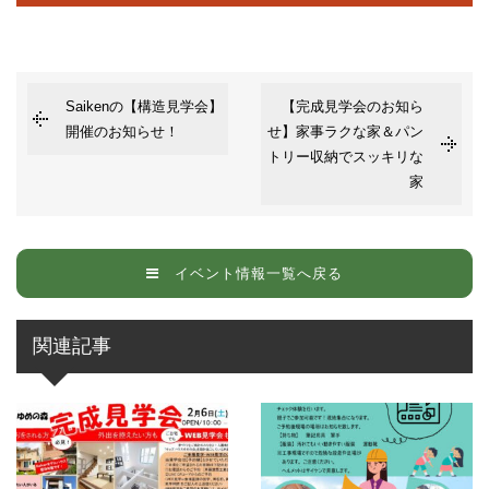
人情報を次の目的のために、その目的の範囲内において、利用さ
せていただきます。
お客様からのお問い合わせや、依頼内容に対応させて頂くため
各種イベント・セミナーなどのご案内のため。
Saikenの【構造見学会】
【完成見学会のお知ら
■個人情報の第三者への開示や提供
開催のお知らせ！
せ】家事ラクな家＆パン
トリー収納でスッキリな
当社は、ご提供いただいた個人情報については、以下のいずれか
家
に該当する場合を除き、いかなる第三者にも開示・提供いたしま
せん。
1）お問い合わせ、またはご要望に対し、適切な回答または対応
をさせていただくためや、契約の責任を果たすため。
イベント情報一覧へ戻る
2）お客様の同意がある場合
3）お客様個人を判別できない状態で開示する場合
4）法令等により開示を要求された場合
関連記事
5）その他正当な理由のある場合
■個人情報の管理
当社は、お客様の個人情報については適切・慎重に管理するとと
もに、外部への漏洩を防止します。