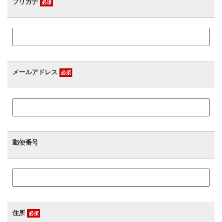
フリガナ
必須
〒308-0103 茨城県筑西市辻1510-3
TEL：0296-37-4541
メールアドレス
必須
郵便番号
住所
必須