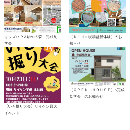
■個人情報の変更・取り消し
お客様にご提供いただきました個人情報について、訂正・削除の
希望があった場合、お客様本人によるものであるあることが確認
できた場合に限り、合理的な範囲で速やかに対応いたします。
■プライバシーポリシーの適用範囲
キッズハウスゆめの森 完成見
【ｋｉｄｓ現場監督体験】のお
学会
知らせ
本プライバシーポリシーの適用範囲は、当サイト内とします。
リンク先の第三者のサイトにおける個人情報等の保護については
責任を負うものではありません。
お客様自身の責任において個々のウェブサイトの個人情報に関す
る規約等をご確認下さい。
■お問い合わせについて
【ＯＰＥＮ ＨＯＵＳＥ】⌂完成
この内容に関するお問い合わせは当社でお受けいたします。
見学会 のお知らせ
斉藤建築工業株式会社
【いも掘り大会】サイケン最大
〒308-0103 茨城県筑西市辻1510-3
イベント
TEL：0296-37-4541