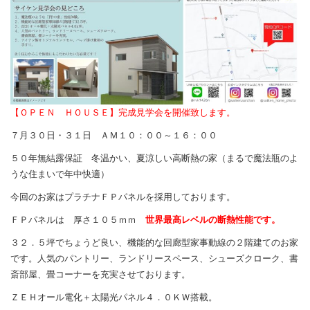
【ＯＰＥＮ ＨＯＵＳＥ】完成見学会を開催致します。
７月３０日・３１日 ＡＭ１０：００～１６：００
５０年無結露保証 冬温かい、夏涼しい高断熱の家（まるで魔法瓶のよ
うな住まいで年中快適）
今回のお家はプラチナＦＰパネルを採用しております。
ＦＰパネルは 厚さ１０５ｍｍ
世界最高レベルの断熱性能です。
３２．５坪でちょうど良い、機能的な回廊型家事動線の２階建てのお家
です。人気のパントリー、ランドリースペース、シューズクローク、書
斎部屋、畳コーナーを充実させております。
ＺＥＨオール電化＋太陽光パネル４．０ＫＷ搭載。