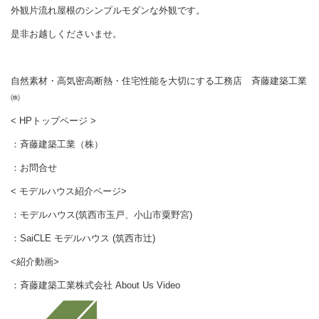
外観片流れ屋根のシンプルモダンな外観です。
是非お越しくださいませ。
自然素材・高気密高断熱・住宅性能を大切にする工務店 斉藤建築工業
㈱
< HPトップページ >
：
斉藤建築工業（株）
：
お問合せ
< モデルハウス紹介ページ>
：
モデルハウス(筑西市玉戸、小山市粟野宮)
：
SaiCLE モデルハウス (筑西市辻)
<紹介動画>
：
斉藤建築工業株式会社 About Us Video