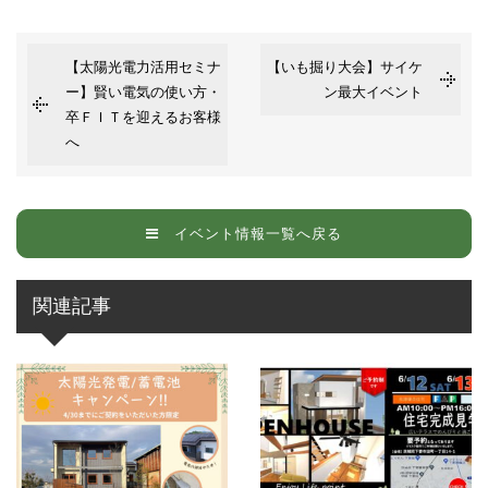
せていただきます。
お客様からのお問い合わせや、依頼内容に対応させて頂くため
各種イベント・セミナーなどのご案内のため。
【太陽光電力活用セミナ
【いも掘り大会】サイケ
■個人情報の第三者への開示や提供
ー】賢い電気の使い方・
ン最大イベント
卒ＦＩＴを迎えるお客様
当社は、ご提供いただいた個人情報については、以下のいずれか
へ
に該当する場合を除き、いかなる第三者にも開示・提供いたしま
せん。
1）お問い合わせ、またはご要望に対し、適切な回答または対応
をさせていただくためや、契約の責任を果たすため。
イベント情報一覧へ戻る
2）お客様の同意がある場合
3）お客様個人を判別できない状態で開示する場合
4）法令等により開示を要求された場合
関連記事
5）その他正当な理由のある場合
■個人情報の管理
当社は、お客様の個人情報については適切・慎重に管理するとと
もに、外部への漏洩を防止します。
■個人情報の変更・取り消し