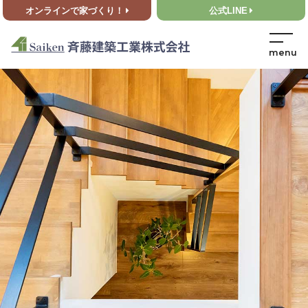
オンラインで家づくり！
公式LINE
HOME
>
イベント情報
>
【ＯＰＥＮ ＨＯＵＳＥ】⌂完成見学会 のお知らせ