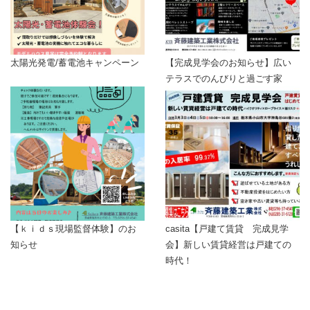
お客様にご提供いただきました個人情報について、訂正・削除の
希望があった場合、お客様本人によるものであるあることが確認
できた場合に限り、合理的な範囲で速やかに対応いたします。
■プライバシーポリシーの適用範囲
太陽光発電/蓄電池キャンペーン
【完成見学会のお知らせ】広い
テラスでのんびりと過ごす家
本プライバシーポリシーの適用範囲は、当サイト内とします。
リンク先の第三者のサイトにおける個人情報等の保護については
責任を負うものではありません。
お客様自身の責任において個々のウェブサイトの個人情報に関す
る規約等をご確認下さい。
■お問い合わせについて
この内容に関するお問い合わせは当社でお受けいたします。
斉藤建築工業株式会社
【ｋｉｄｓ現場監督体験】のお
casita【戸建て賃貸 完成見学
〒308-0103 茨城県筑西市辻1510-3
知らせ
会】新しい賃貸経営は戸建ての
TEL：0296-37-4541
時代！