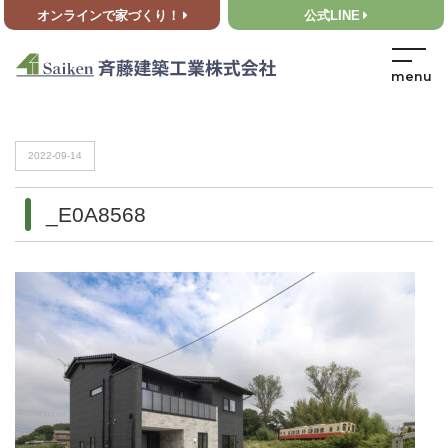
オンラインで家づくり！
公式LINE
HOME
>
_E0A8568
HOME
>
_E0A8568
2022-09-14
_E0A8568