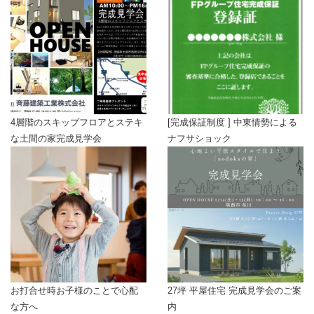
4層階のスキップフロアとステキ
[完成保証制度 ] 中東情勢による
な土間の家完成見学会
ナフサショック
お打合せ時お子様のことで心配
27坪 平屋住宅 完成見学会のご案
な方へ
内