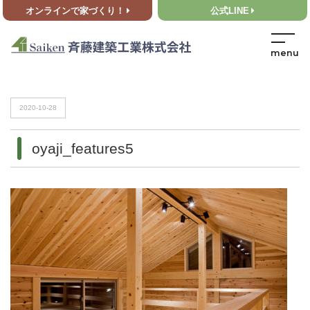
オンラインで家づくり！
公式LINE
HOME
>
oyaji_features5
HOME
>
oyaji_features5
2020-10-28
oyaji_features5