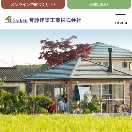
オンラインで家づくり！
公式LINE
HOME
>
お客様の声
>
結城市 N様邸