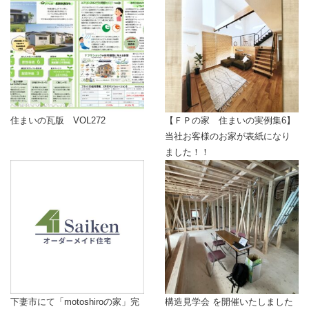
住まいの瓦版 VOL272
【ＦＰの家 住まいの実例集6】
当社お客様のお家が表紙になり
ました！！
下妻市にて「motoshiroの家」完
構造見学会 を開催いたしました