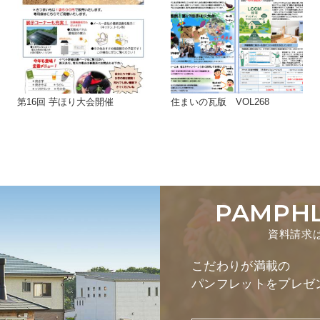
第16回 芋ほり大会開催
住まいの瓦版 VOL268
PAMPH
資料請求
こだわりが満載の
パンフレットをプレゼ