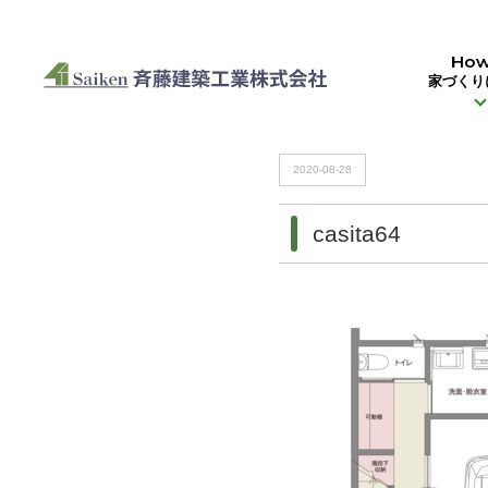
HOME
>
casita64
How
家づくり
HOME
>
casita64
2020-08-28
casita64