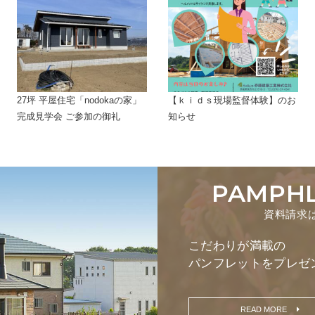
27坪 平屋住宅「nodokaの家」
【ｋｉｄｓ現場監督体験】のお
完成見学会 ご参加の御礼
知らせ
PAMPH
資料請求
こだわりが満載の
パンフレットをプレゼ
READ MORE