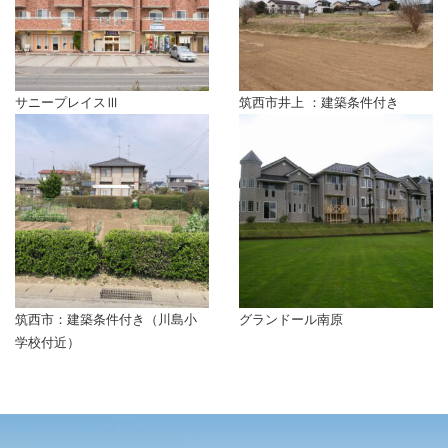
サニープレイスⅢ
筑西市井上 ：建築条件付き
筑西市：建築条件付き（川島小
グランドール南原
学校付近）