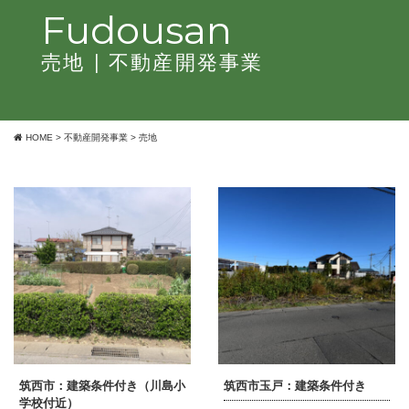
Fudousan
売地
| 不動産開発事業
HOME
>
不動産開発事業
>
売地
筑西市：建築条件付き（川島小
筑西市玉戸：建築条件付き
学校付近）