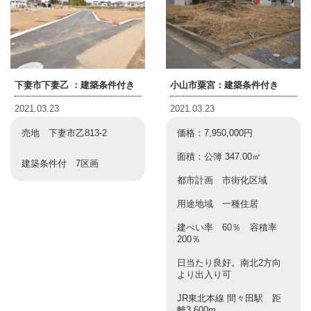
下妻市下妻乙 ：建築条件付き
小山市粟宮：建築条件付き
2021.03.23
2021.03.23
売地 下妻市乙813-2
価格：7,950,000円
面積：公簿 347.00㎡
建築条件付 7区画
都市計画 市街化区域
用途地域 一種住居
建ぺい率 60％ 容積率
200％
日当たり良好。南北2方向
より出入り可
JR東北本線 間々田駅 距
離3,600m